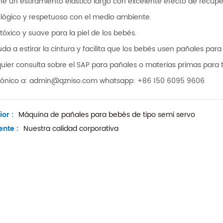
ene un estiramiento elástico largo con excelente efecto de recupe
ológico y respetuoso con el medio ambiente.
 tóxico y suave para la piel de los bebés.
uda a estirar la cintura y facilita que los bebés usen pañales 
uier consulta sobre el SAP para pañales o materias primas para t
rónico a: admin@qzniso.com whatsapp: +86 150 6095 9606
ior :
Máquina de pañales para bebés de tipo semi servo
ente :
Nuestra calidad corporativa