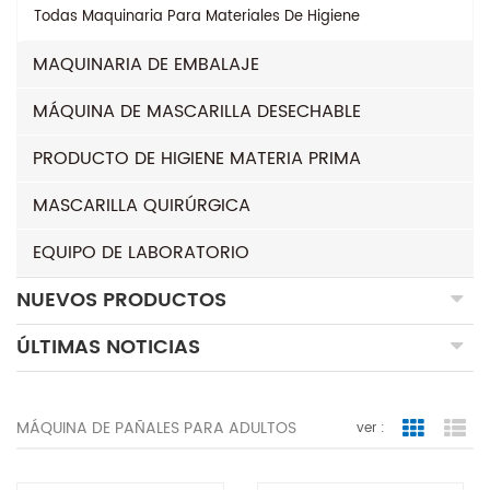
Todas
Maquinaria Para Materiales De Higiene
MAQUINARIA DE EMBALAJE
MÁQUINA DE MASCARILLA DESECHABLE
PRODUCTO DE HIGIENE MATERIA PRIMA
MASCARILLA QUIRÚRGICA
EQUIPO DE LABORATORIO
NUEVOS PRODUCTOS
ÚLTIMAS NOTICIAS
MÁQUINA DE PAÑALES PARA ADULTOS
ver :
Grid Vie
Lis