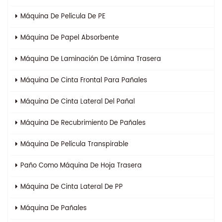
Máquina De Película De PE
Máquina De Papel Absorbente
Máquina De Laminación De Lámina Trasera
Máquina De Cinta Frontal Para Pañales
Máquina De Cinta Lateral Del Pañal
Máquina De Recubrimiento De Pañales
Máquina De Película Transpirable
Paño Como Máquina De Hoja Trasera
Máquina De Cinta Lateral De PP
Máquina De Pañales