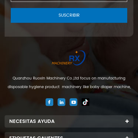
SUSCRIBIR
Quanzhou Ruoxin Machinery Co.,Ltd focus on manufacturing
disposable hygiene product machinery like baby diaper machine,
adult diaper machine, sanitary napkin machine, under pad
machine. We are located in Jinjiang city, Fujian Province, China. And
our company
NECESITAS AYUDA