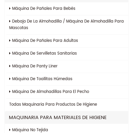
Máquina De Pañales Para Bebés
Debajo De La Almohadilla / Máquina De Almohadilla Para
Mascotas
Máquina De Pañales Para Adultos
Máquina De Servilletas Sanitarias
Máquina De Panty Liner
Máquina De Toallitas Húmedas
Máquina De Almohadillas Para El Pecho
Todas
Maquinaria Para Productos De Higiene
MAQUINARIA PARA MATERIALES DE HIGIENE
Máquina No Tejida