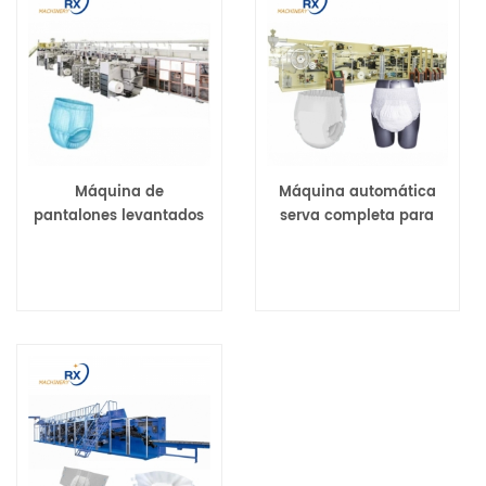
Máquina de
Máquina automática
pantalones levantados
serva completa para
para adultos con
fabricar pañales tipo
incontinencia rápida y
pull-up para adultos
estable