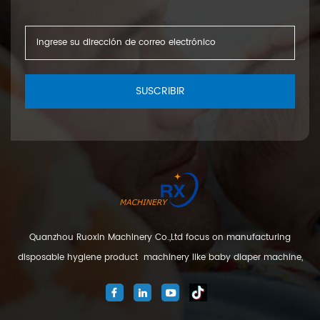
SUSCRIBIR
Quanzhou Ruoxin Machinery Co.,Ltd focus on manufacturing
disposable hygiene product machinery like baby diaper machine,
adult diaper machine, sanitary napkin machine, under pad
machine. We are located in Jinjiang city, Fujian Province, China. And
our company