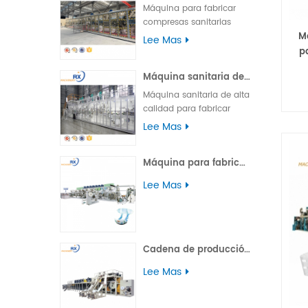
Máquina para fabricar
compresas sanitarias
totalmente
M
Lee Mas
servoaccionada para la
p
India, que ofrece alta
Máquina sanitaria de alta calidad para fabricar toallas sanitarias
velocidad, rendimiento
estable y fácil manejo
Máquina sanitaria de alta
para garantizar una
calidad para fabricar
producción eficiente y
toallas sanitarias
Lee Mas
fiable.
Principales parámetros
técnicos de máquina de
Máquina para fabricar pañales con pretina grande para bebés semi servo de buena calidad
producción de toallas
sanitarias Artículo Línea
Lee Mas
de producción de
compresas sanitarias
Productos de salida
toalla sanitaria alada
Sistema de control Servo
Cadena de producción de pañales para adultos pull-up servo completo 350pcs/min
completo / Semi servo /
Lee Mas
Motor de frecuencia /
Económico Descripción
de la pieza La mayoría de