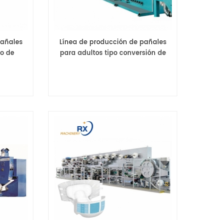
pañales
Línea de producción de pañales
vo de
para adultos tipo conversión de
frecuencia de segunda mano