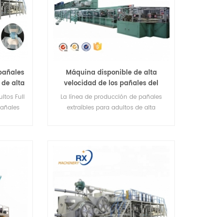
pañales
Máquina disponible de alta
 de alta
velocidad de los pañales del
leto
adulto de la ropa interior de la
ltos Full
La línea de producción de pañales
incontinencia
pañales
extraíbles para adultos de alta
tamaños a
velocidad puede producir ropa
interior para incontinencia de pañales
para adultos para personas mayores
y personas con discapacidades