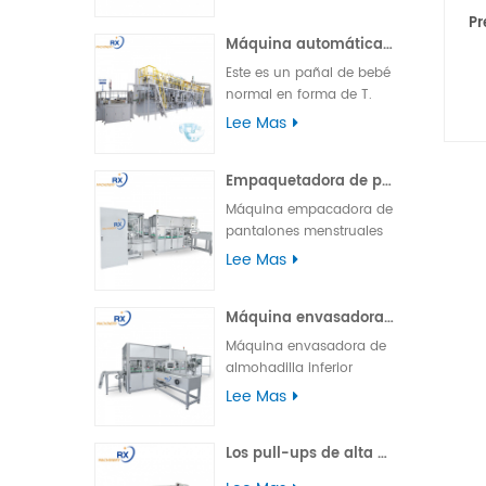
los repuestos están bajo
Pr
control numérico. ol
Máquina automática para fabricar pañales para bebés en forma de T semi servo del mercado global
procesamiento preciso.
Este es un pañal de bebé
Las piezas mecánicas
normal en forma de T.
claves están bajo
Ventaja del producto:
procesamiento CNC. Las
Lee Mas
pérdida de material
principales piezas de
básicamente ilimitada y
subcontratación son de
Empaquetadora de pantalones menstruales para adultos de alta velocidad con servo completo
bajo costo. Mercado
marcas de fama
aplicable: mercado de
mundial. Interfaz de
Máquina empacadora de
países extranjeros.
operación PLC industrial,
pantalones menstruales
Operación de la
con diseño humanístico
para adultos de alta
Lee Mas
máquina: la dificultad de
y recopilación opcional
velocidad con servo
operación de la máquina
de registros de
completo Principales
es baja, la estación de
producción. Certificados
Máquina envasadora de almohadilla inferior completamente automática de alta velocidad
parámetros técnicos de
producción de pañales
CE, ISO9001:2008, SGS
los pantalones
Máquina envasadora de
para bebés es menor y
Velocidad de diseño 1000
menstruales Máquina
almohadilla inferior
este equipo ha sido muy
piezas/min Velocidad de
empacadora Velocidad
completamente
Lee Mas
maduro.
producción 800
de embalaje 60
automática de alta
piezas/min Tamaño total
bolsas/min Producto de
velocidad Parámetros
del equipo 31(largo) x
embalajeï¼LÃWÃHï¼
Los pull-ups de alta velocidad 700pcs/min jadean la máquina para fabricar pañales para bebés
técnicos principales de la
2(ancho) x 2,5(alto) m
ï¼100-150ï¼Ãï¼30-
máquina empacadora de