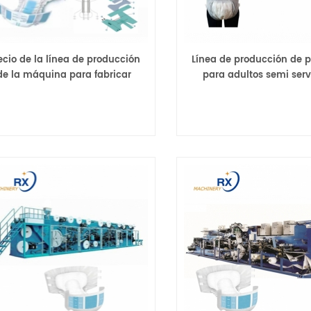
ecio de la línea de producción
Línea de producción de 
de la máquina para fabricar
para adultos semi ser
añales para adultos de fácil
segunda mano
operación