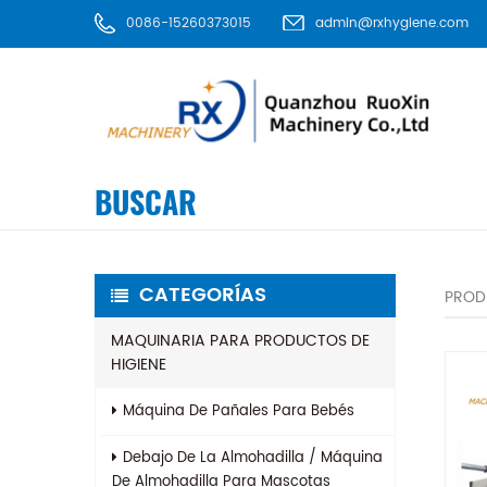
0086-15260373015
admin@rxhygiene.com
BUSCAR
CATEGORÍAS
PROD
MAQUINARIA PARA PRODUCTOS DE
HIGIENE
Máquina De Pañales Para Bebés
Debajo De La Almohadilla / Máquina
De Almohadilla Para Mascotas