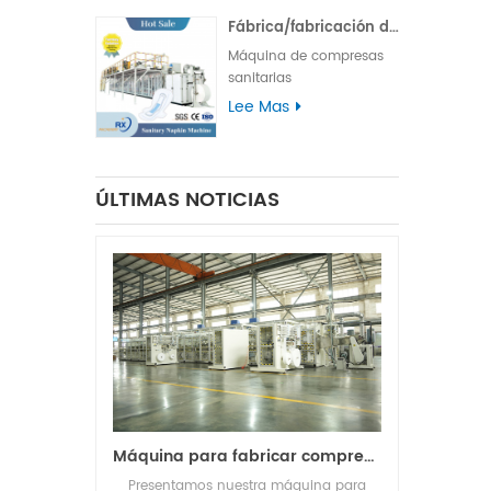
de embalajeï¼LÃWÃHï¼
puede completar el
embolsado Imágenes de
dispositivo de
ï¼150-500ï¼Ãï¼120-
proceso de agarre,
Fábrica/fabricación de máquinas de compresas sanitarias completamente automáticas de 800 PCS/Min
detalles del producto de
alimentación de bolsas,
400ï¼Ãï¼90-250ï¼mm
compresión, recuento de
Máquina de compresas
maquinaria para toallas
agarre de producto,
Material de embalaje
piezas, empuje, apertura y
sanitarias
sanitarias Más máquina
compresión y
Película compleja de PEã,
sellado de bolsas, sellado
completamente
de toallas sanitarias
Lee Mas
Procedimientos de
no tejida Grosor de la
y limpieza de relaves.
automática de 800
Acerca de RX Maquinaria
apertura, embolsado y
bolsa 0,04-0,08 mm
Estos paquetes sellados
PCS/Min Parámetros
Co., Ltd de Quanzhou
sellado de bolsas que se
Fuente de alimentación
se transportan a lo largo
técnicos principales de
Ruoxin tener más de 150
transmiten
Cable de alimentación de
de la cinta
Máquina para fabricar
Empleados. Contamos
automáticamente a la
ÚLTIMAS NOTICIAS
5 núcleos, 380 V/50 HZ,
transportadora. Acerca
toallas sanitarias Artículo
con un equipo de I+D
máquina envasadora y
10 m²* Potencia instalada
de RX Quanzhou Ruoxin
Producción de toallas
tecnológico de Italia y
luego eliminan los
25kW Presión de aire
Machinery Co., Ltd tiene
sanitarias línea Productos
Japón, un equipo
residuos cortados. Estos
0,5~0,6MPa Consumo de
más de 150 empleados.
de salida toalla sanitaria
profesional de
productos sellados
aire 0,6 M³/min Peso
Equipado con un equipo
alada Sistema de control
procesamiento de
finalmente se transportan
6650 kilogramos Bajo la
de tecnología de I+D de
Servo
repuestos, un equipo de
a lo largo de la cinta
operación automática de
Italia y Japón, un equipo
completo/Semiservo/Motor
ensamblaje y un equipo
transportadora. Acerca
la máquina empacadora,
profesional de
de frecuencia /
de posventa. Más que 15
de RX Quanzhou Ruoxin
los pañales se apilan
procesamiento de piezas
Económico Parte
Años de experiencia
Machinery Co., Ltd tiene
ordenadamente a través
de repuesto, un equipo
Descripción La mayoría
centrándose en
más de 150 empleados.
del apilador de acuerdo
de montaje y un equipo
de los repuestos están
máquinas de higiene. 10
Equipado con un equipo
con la cantidad de piezas
de servicio posventa. Más
bajo control numérico
Máquina de
Máquina para fabricar compresas higiénicas QuickFlow de nuevo diseño a la venta
de tecnología de I+D de
empaquetadas y luego
de 15 años de experiencia
procesamiento preciso.
procesamiento CNC y 40
Italia y Japón, un equipo
se empujan hacia la
centrándose en
Presentamos nuestra máquina para