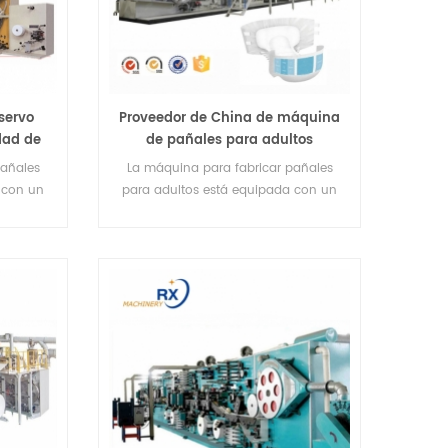
servo
Proveedor de China de máquina
dad de
de pañales para adultos
ñales
completamente automática de
pañales
La máquina para fabricar pañales
alta velocidad de entrega rápida
 con un
para adultos está equipada con un
o de
sistema de accionamiento de
LC y una
servomotores con control PLC y una
gran pantalla táctil