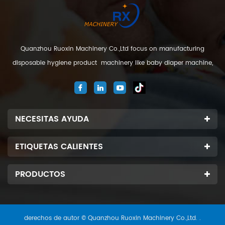
Quanzhou Ruoxin Machinery Co.,Ltd focus on manufacturing
disposable hygiene product machinery like baby diaper machine,
adult diaper machine, sanitary napkin machine, under pad
machine. We are located in Jinjiang city, Fujian Province, China. And
our company
NECESITAS AYUDA
ETIQUETAS CALIENTES
PRODUCTOS
derechos de autor © Quanzhou Ruoxin Machinery Co.,Ltd. .