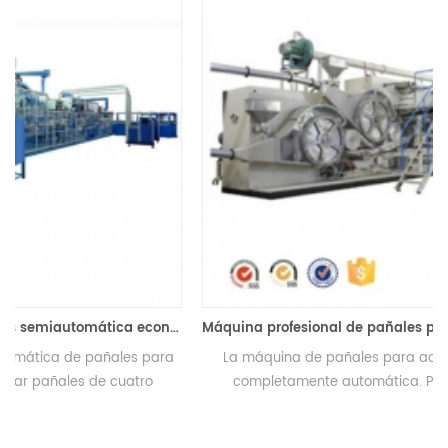
nómica de China
Máquina profesional de pañales para adultos completamente automática
La máquina de pañales para adultos es una máquina
completamente automática. Puede fabricar cuatro
tamaños de pañales.