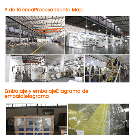
P de fábrica
Procesamiento
M
ap
Embalaje y embalaje
Diagrama de
embalaje
i
agrama