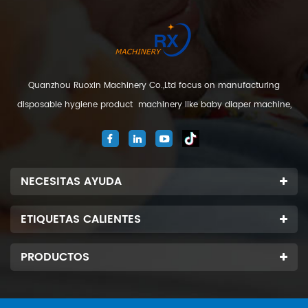
Quanzhou Ruoxin Machinery Co.,Ltd focus on manufacturing
disposable hygiene product machinery like baby diaper machine,
adult diaper machine, sanitary napkin machine, under pad
machine. We are located in Jinjiang city, Fujian Province, China. And
our company
NECESITAS AYUDA
ETIQUETAS CALIENTES
PRODUCTOS