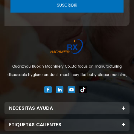
SUSCRIBIR
Quanzhou Ruoxin Machinery Co.,Ltd focus on manufacturing
disposable hygiene product machinery like baby diaper machine,
adult diaper machine, sanitary napkin machine, under pad
machine. We are located in Jinjiang city, Fujian Province, China. And
our company
NECESITAS AYUDA
ETIQUETAS CALIENTES