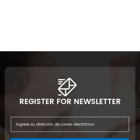
bés, pulpa de pelusa sin tratar con buen precio
e
REGISTER FOR NEWSLETTER