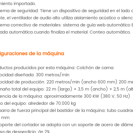
iento importado.
stema de seguridad: Tiene un dispositivo de seguridad en el lado
te, el ventilador de audio alto utiliza aislamiento acústico o silenc
stema correctivo de materiales: sistema de guía web automático
rada automática cuando finaliza el material. Conteo automático.
iguraciones de la máquina
oductos producidos por esta máquina: Colchón de cama
locidad diseñada: 300 metros/min
elocidad de producción: 220 metros/min (ancho 600 mm) 200 
maño total del equipo: 22 m (largo) × 3,5 m (ancho) × 2,5 m (al
tencia de la máquina: aproximadamente 300 KW (380 V, 50 Hz)
so del equipo: alrededor de 70.000 kg
 barra de fuerza principal del bastidor de la máquina: tubo cuadra
0 mm
 soporte del cortador se adopta con un soporte de acero de diám
asa de desperdicio: â¤ 2%