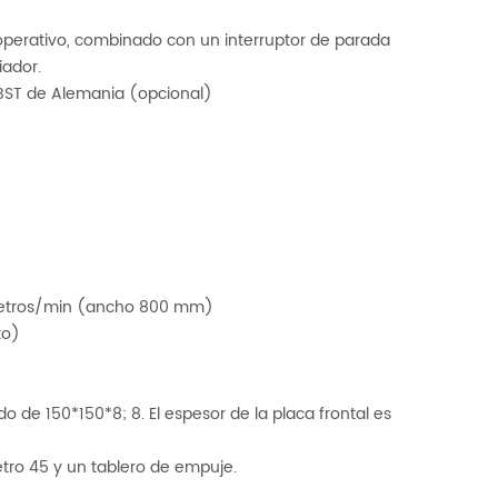
 operativo, combinado con un interruptor de parada
iador.
 BST de Alemania (opcional)
metros/min (ancho 800 mm)
to)
do de 150*150*8; 8. El espesor de la placa frontal es
etro 45 y un tablero de empuje.