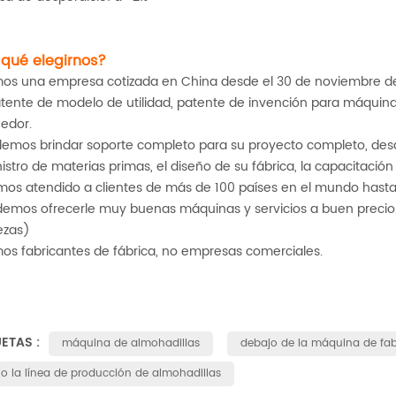
 qué elegirnos?
mos una empresa cotizada en China desde el 30 de noviembre de 2
tente de modelo de utilidad, patente de invención para máquina
edor.
demos brindar soporte completo para su proyecto completo, desd
istro de materias primas, el diseño de su fábrica, la capacitación
mos atendido a clientes de más de 100 países en el mundo hasta
demos ofrecerle muy buenas máquinas y servicios a buen precio
ezas)
os fabricantes de fábrica, no empresas comerciales.
UETAS :
máquina de almohadillas
debajo de la máquina de fab
jo la línea de producción de almohadillas