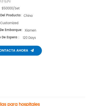
T/T,L/C
$50000/set
 Del Producto:
China
Customized
 De Embarque:
Xiamen
 De Espera：
120 Days
ONTACTA AHORA
las para hospitales