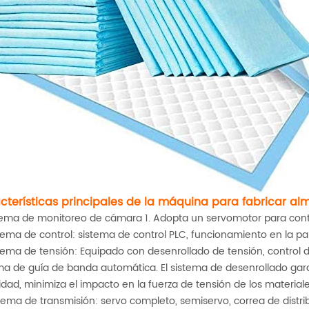
cterísticas principales de la máquina para fabricar almo
stema de monitoreo de cámara 1. Adopta un servomotor para contro
stema de control: sistema de control PLC, funcionamiento en la pan
stema de tensión: Equipado con desenrollado de tensión, control
ma de guía de banda automática. El sistema de desenrollado garan
idad, minimiza el impacto en la fuerza de tensión de los materia
stema de transmisión: servo completo, semiservo, correa de distr