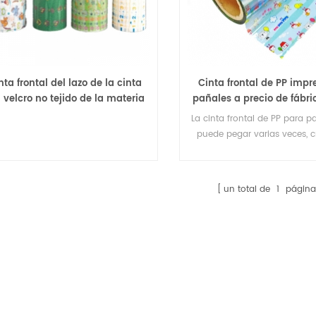
nta frontal del lazo de la cinta
Cinta frontal de PP impr
 velcro no tejido de la materia
pañales a precio de fábri
prima del pañal
la venta
La cinta frontal de PP para p
puede pegar varias veces, 
una sensación suave y cóm
los usuarios.
un total de
1
página