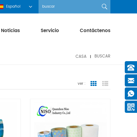
Español
Noticias
Servicio
Contáctenos
CASA
BUSCAR
ver :
Grid View
List View