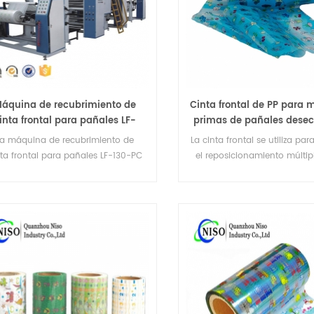
áquina de recubrimiento de
Cinta frontal de PP para 
inta frontal para pañales LF-
primas de pañales dese
130-PC
La máquina de recubrimiento de
La cinta frontal se utiliza para
nta frontal para pañales LF-130-PC
el reposicionamiento múltip
s una maquinaria de fabricación
cinta lateral sin rasgar la
fesional de materiales de higiene.
posterior como materia pri
pañales de bebé.