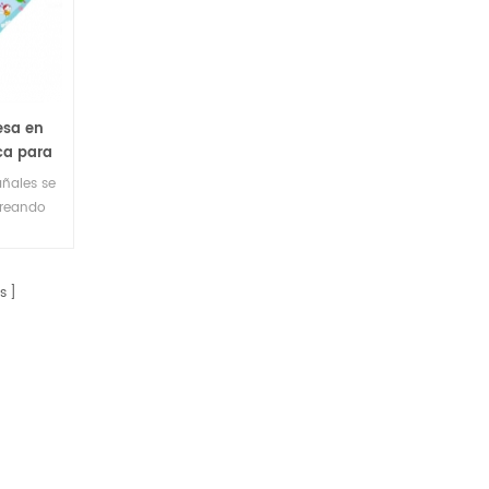
esa en
ca para
añales se
creando
oda para
s