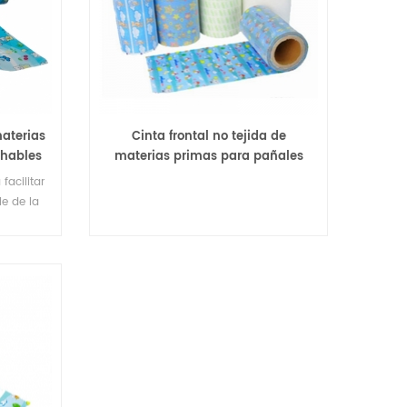
materias
Cinta frontal no tejida de
chables
materias primas para pañales
para pañales
 facilitar
le de la
 lámina
ma para