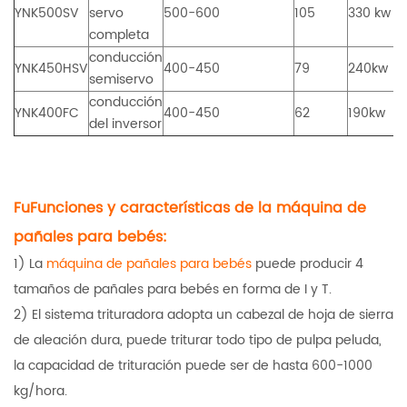
YNK500SV
servo
500-600
105
330 kw
completa
conducción
YNK450HSV
400-450
79
240kw
semiservo
conducción
YNK400FC
400-450
62
190kw
del inversor
F
u
Funciones y características de la máquina de
pañales para bebés:
1) La
máquina de pañales para bebés
puede producir 4
tamaños de pañales para bebés en forma de I y T.
2) El sistema trituradora adopta un cabezal de hoja de sierra
de aleación dura, puede triturar todo tipo de pulpa peluda,
la capacidad de trituración puede ser de hasta 600-1000
kg/hora.