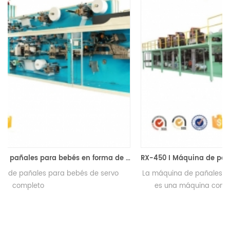
bés en forma de T con servo completo NS-TNK500-SV
RX-450 I Máquina de pañales para bebés tipo semi servo Sharp
La máquina de pañales para bebés tipo semi servo RX-450
es una máquina completamente automática. Puede
producir pañales tipo I y pañales tipo T.