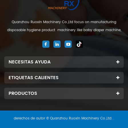
Quanzhou Ruoxin Machinery Co.,Ltd focus on manufacturing
disposable hygiene product machinery like baby diaper machine,
adult diaper machine, sanitary napkin machine, under pad
machine. We are located in Jinjiang city, Fujian Province, China. And
our company
NECESITAS AYUDA
ETIQUETAS CALIENTES
PRODUCTOS
derechos de autor © Quanzhou Ruoxin Machinery Co.,Ltd. .