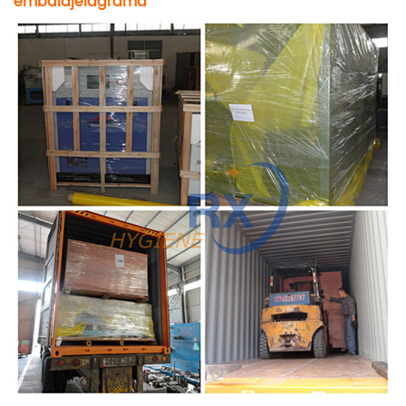
embalaje
i
agrama