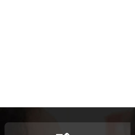
 de
e
1
d
de
l de
ños
0
de
s,
FE,
o
 año
ento
ma