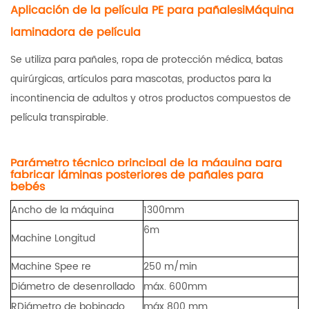
Aplicación de la película PE para pañales
i
Máquina
laminadora de película
Se utiliza para pañales, ropa de protección médica, batas
quirúrgicas, artículos para mascotas, productos para la
incontinencia de adultos y otros productos compuestos de
película transpirable.
Parámetro técnico principal de la máquina para
fabricar láminas posteriores de pañales para
bebés
Ancho de la máquina
1300m
m
6m
M
a
c
h
i
n
e
Longitud
M
a
c
h
i
n
e
S
p
e
e
re
250 m/min
Diámetro de desenrollado
máx. 600
mm
R
Diámetro de bobinado
máx
8
00 mm