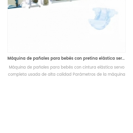
Máquina de pañales para bebés con pretina elástica servo completa usada de alta calidad
Empaquetadora semiautomática de pañales para bebés adultos
rvo
Esta máquina es una máquina empacadora
uina
semiautomática que se utiliza para empacar pañales para
to
adultos, pañales para bebés, toallas sanitarias, etc.
 300
dor
les
ión
os
e
inta