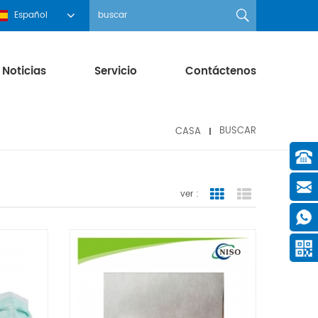
Español
Noticias
Servicio
Contáctenos
CASA
BUSCAR
ver :
Grid View
List View