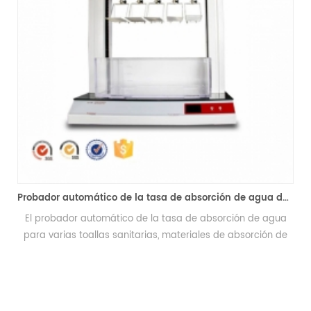
Probador automático de la tasa de absorción de agua de la máquina de prueba de absortividad
la tasa de absorción de agua
Probador de permeabilidad ut
as, materiales de absorción de
permeabilidad de pañales, toal
ueba automática de la tasa de
sanitarias y otros productos. El in
te utilizado en instituciones
ángulo de prueba de 0-40°, para c
ricantes de productos para la
de diferentes estándares para el 
lud.
probador de permeabilidad del p