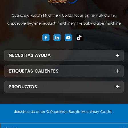
Quanzhou Ruoxin Machinery Co.,Ltd focus on manufacturing
disposable hygiene product machinery like baby diaper machine,
adult diaper machine, sanitary napkin machine, under pad
machine. We are located in Jinjiang city, Fujian Province, China. And
our company
NECESITAS AYUDA
ETIQUETAS CALIENTES
PRODUCTOS
derechos de autor © Quanzhou Ruoxin Machinery Co.,Ltd. .