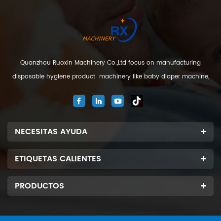
Quanzhou Ruoxin Machinery Co.,Ltd focus on manufacturing
disposable hygiene product machinery like baby diaper machine,
adult diaper machine, sanitary napkin machine, under pad
machine. We are located in Jinjiang city, Fujian Province, China. And
our company
NECESITAS AYUDA
ETIQUETAS CALIENTES
PRODUCTOS