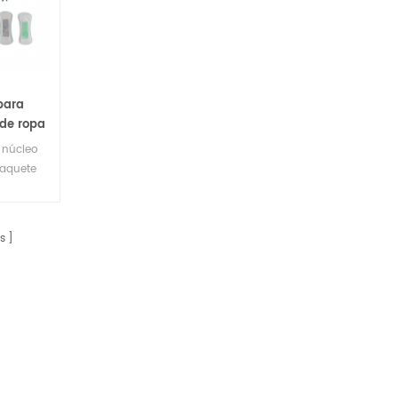
para
 de ropa
o núcleo
paquete
onalizar
lientes.
s