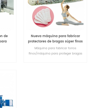
ón de
Nueva máquina para fabricar
 para
protectores de bragas súper finos
abricar
para mujer
Máquina para fabricar forros
as
finos/máquina para proteger bragas