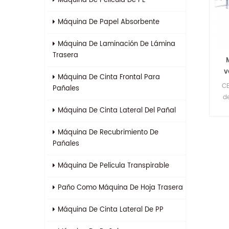
Máquina De Película De PE
Máquina De Papel Absorbente
Máquina De Laminación De Lámina
Trasera
v
Máquina De Cinta Frontal Para
li
CE
Pañales
d
rá
Máquina De Cinta Lateral Del Pañal
se
Máquina De Recubrimiento De
Pañales
Máquina De Película Transpirable
Paño Como Máquina De Hoja Trasera
Máquina De Cinta Lateral De PP