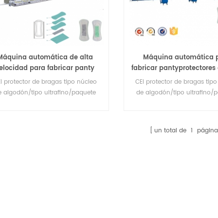
Máquina automática de alta
Máquina automática 
elocidad para fabricar panty
fabricar pantyprotectores
ner mini compresas sanitarias
interior RX Servo
l protector de bragas tipo núcleo
CEl protector de bragas tip
para mujeres
e algodón/tipo ultrafino/paquete
de algodón/tipo ultrafino/
pido y fácil se puede personalizar
rápido y fácil se puede pers
gún las solicitudes de los clientes.
según las solicitudes de los c
un total de
1
página