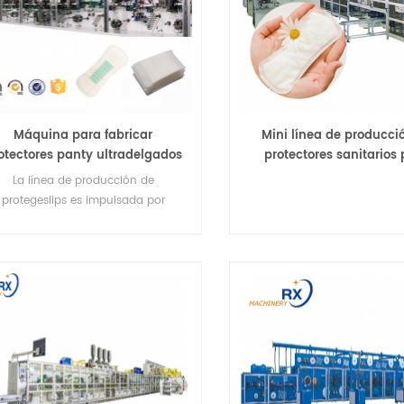
Máquina para fabricar
Mini línea de producci
otectores panty ultradelgados
protectores sanitarios
 económicos para dama a la
mujeres, máquina para f
La línea de producción de
venta
protectores de brag
protegeslips es impulsada por
rvomotores, que pueden controlar
l sistema de accionamiento con
mayor precisión