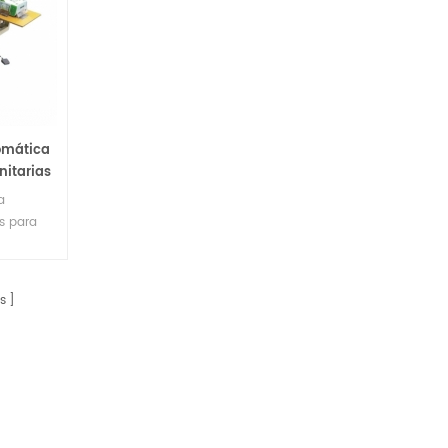
omática
itarias
a
s para
as
s