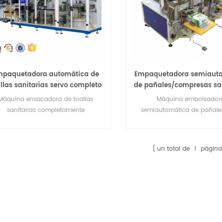
mpaquetadora automática de
Empaquetadora semiaut
llas sanitarias servo completo
de pañales/compresas san
RX-BZ-300B
RX-BZ-30
Máquina ensacadora de toallas
Máquina embolsador
sanitarias completamente
semiautomática de pañale
automática y servo completa
bebés/toallas sanitari
un total de
1
página