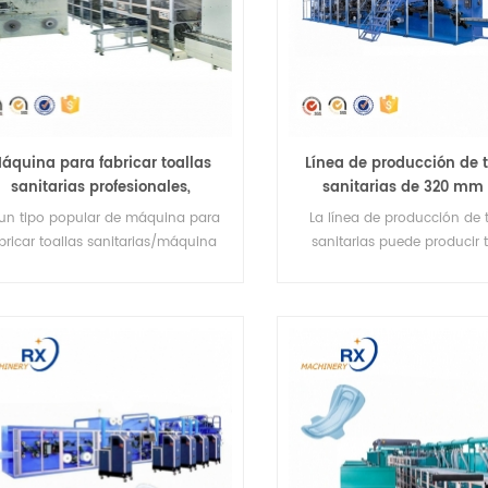
áquina para fabricar toallas
Línea de producción de t
sanitarias profesionales,
sanitarias de 320 mm
superventas, máquina para
certificación CE
 un tipo popular de máquina para
La línea de producción de 
fabricar toallas sanitarias
bricar toallas sanitarias/máquina
sanitarias puede producir t
 toallas sanitarias de gran venta,
sanitarias de tipo regular, 
ede producir toallas sanitarias de
y de alta calidad.
diferentes tamaños según las
solicitudes del cliente