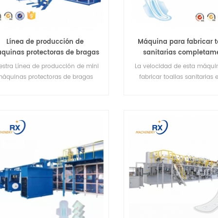
Línea de producción de
Máquina para fabricar t
quinas protectoras de bragas
sanitarias completam
sanitarias mini baratas
automática a la ven
estra Línea de producción de mini
La velocidad de esta máqui
áquinas protectoras de bragas
fabricar toallas sanitarias
itarias es adecuada para fabricar
piezas/min con accionamie
os de formas de protectores diarios
servomotor
con diferentes materias primas.