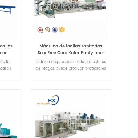
oallas
Máquina de toallas sanitarias
 con
Sofy Free Care Kotex Panty Liner
Pantiliner
toallas
La línea de producción de protectores
oallas
de bragas puede producir protectores
económico
sanitarios de tipo económico, fino y
grueso