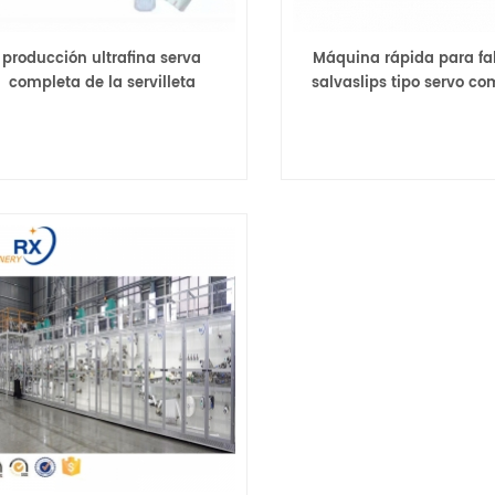
producción ultrafina serva
Máquina rápida para fa
completa de la servilleta
salvaslips tipo servo co
anitaria 800pcs/min que hace
la máquina