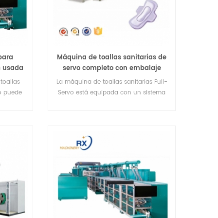
para
Máquina de toallas sanitarias de
as usada
servo completo con embalaje
fácil y rápido
toallas
La máquina de toallas sanitarias Full-
o puede
Servo está equipada con un sistema
 de uso
de embalaje rápido y sencillo, una
pantalla táctil, un sistema de rechazo
automático y una guía web
automática