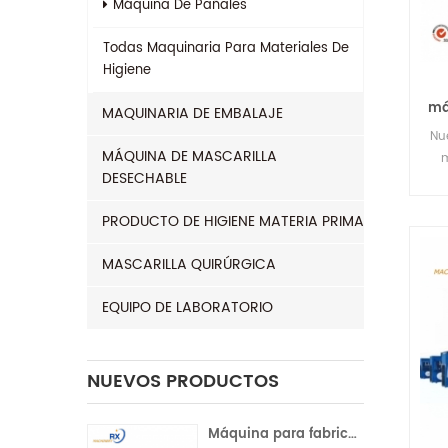
Máquina De Pañales
Todas
Maquinaria Para Materiales De
Higiene
má
MAQUINARIA DE EMBALAJE
Nu
MÁQUINA DE MASCARILLA
m
DESECHABLE
san
tip
PRODUCTO DE HIGIENE MATERIA PRIMA
MASCARILLA QUIRÚRGICA
EQUIPO DE LABORATORIO
NUEVOS PRODUCTOS
Máquina para fabricar compresas sanitarias con servocontrol completo para la India | Operación automática