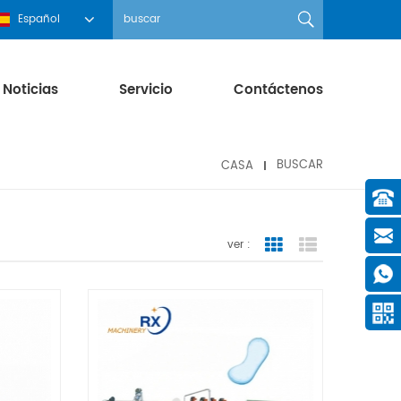
Español
Noticias
Servicio
Contáctenos
CASA
BUSCAR
ver :
Grid View
List View