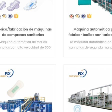
rica/fabricación de máquinas
Máquina automática 
de compresas sanitarias
fabricar toallas sanitari
mpletamente automáticas de
Máquina automática de toallas
La máquina automática de 
800 PCS/Min
itarias con alta velocidad de 800
sanitarias de segunda man
unidades/min, que puede hacer
producir toallas sanitarias
oallas sanitarias de uso diurno y
diurno y nocturno
nocturno