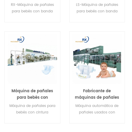
con banda grande
pañales para bebés
RX-Máquina de pañales
LS-Máquina de pañales
servo completa de
con pretina grande
para bebés con banda
para bebés con banda
segunda mano
de cintura grande y servo
de cintura grande y servo
completo de segunda
completo de segunda
mano
mano
Máquina de pañales
Fabricante de
para bebés con
máquinas de pañales
pretina elástica servo
para bebés usadas
Máquina de pañales para
Máquina automática de
completa usada de
servo automáticas en
bebés con cintura
pañales usados ​​con
alta calidad
China
elástica servo completa
servo Parámetro técnico
usada de alta calidad
principal de la máquina
Parámetros de la
de pañales usada para