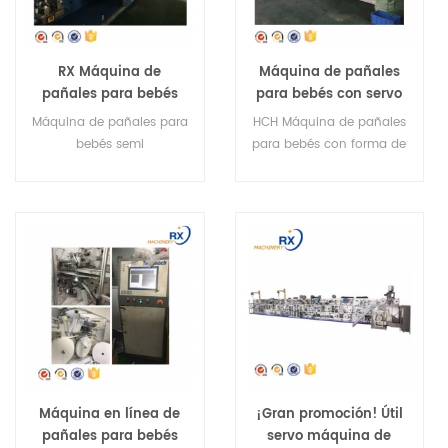
RX Máquina de
Máquina de pañales
pañales para bebés
para bebés con servo
semi servo en forma
completo I y T en
Máquina de pañales para
HCH Máquina de pañales
de I de segunda mano
forma de segunda
bebés semi
para bebés con forma de
mano HCH
servoautomática en
I y T automática servo
forma de I de segunda
completa de segunda
mano
mano
Máquina en línea de
¡Gran promoción! Útil
pañales para bebés
servo máquina de