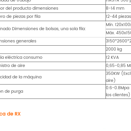
idad de trabajo
HASTA 500 p
or del producto dimensiones
8-14 mm
o de piezas por fila
12-44 piezas
Mín. 120x100
nado Dimensiones de bolsas, una sola fila:
Máx. 450x15
nsiones generales
3150*2600*2
2000 kg
ía eléctrica consumo
12 KVA
istro de aire
0,65-0,85 M
350KW (Exc
cidad de la máquina
aire)
0.6-0.8Mpa 
ón de purga
los clientes)
ca de RX