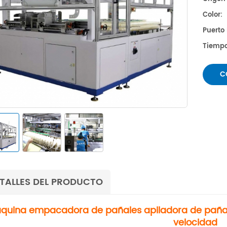
Color:
Puerto
Tiempo
C
TALLES DEL PRODUCTO
quina empacadora de pañales apiladora de paña
velocidad