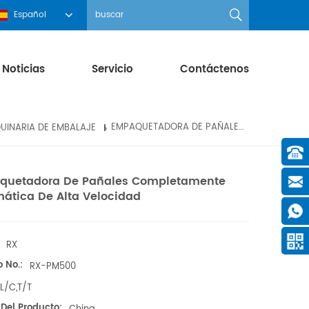
Español
Noticias
Servicio
Contáctenos
UINARIA DE EMBALAJE
EMPAQUETADORA DE PAÑALES COMPLETAMENTE AUTOMÁTICA DE ALTA VELOCIDAD
quetadora De Pañales Completamente
ática De Alta Velocidad
RX
o No.:
RX-PM500
L/C,T/T
 Del Producto: