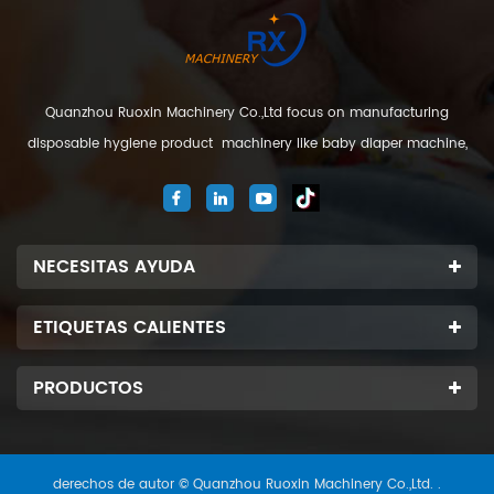
Quanzhou Ruoxin Machinery Co.,Ltd focus on manufacturing
n
disposable hygiene product machinery like baby diaper machine,
adult diaper machine, sanitary napkin machine, under pad
machine. We are located in Jinjiang city, Fujian Province, China. And
our company
NECESITAS AYUDA
ETIQUETAS CALIENTES
PRODUCTOS
derechos de autor © Quanzhou Ruoxin Machinery Co.,Ltd. .