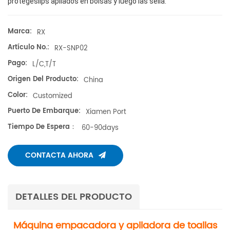
protegeslips apilados en bolsas y luego las sella.
Marca:
RX
Artículo No.:
RX-SNP02
Pago:
L/C,T/T
Origen Del Producto:
China
Color:
Customized
Puerto De Embarque:
Xiamen Port
Tiempo De Espera：
60-90days
CONTACTA AHORA
DETALLES DEL PRODUCTO
Máquina empacadora y apiladora de toallas