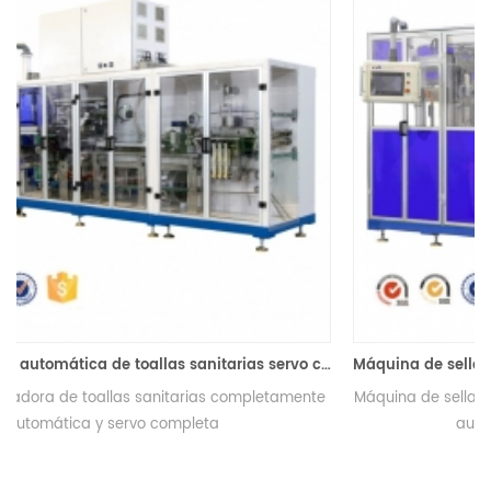
las sanitarias servo completo RX-BZ-300B
Máquina de sellado de pañales para bebés completamente automática con servo completo
Máquina de sellado de pañales para bebés completamente
automática con servo completo