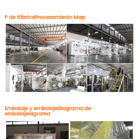
P de fábrica
Procesamiento
M
ap
Embalaje y embalaje
Diagrama de
embalaje
i
agrama