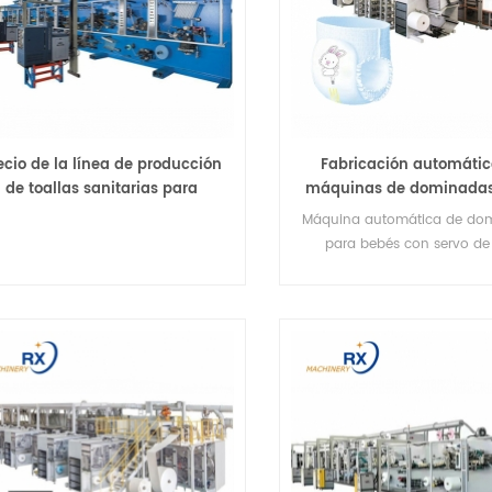
ecio de la línea de producción
Fabricación automátic
de toallas sanitarias para
máquinas de dominadas
mujeres completamente
para bebés de alta veloc
Máquina automática de do
automática
China
para bebés con servo de
velocidad Características 
función principal de la máq
dominadas para bebés 
Completamente automáti
control PLC y pantalla táct
Trituradora con forma de di
alta velocidad; 3. Moldura 
web; 4. Adición automática
con control de cantidad; 5
desenrollado, control autom