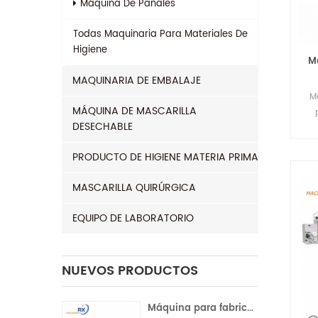
Máquina De Pañales
Todas
Maquinaria Para Materiales De
Higiene
M
MAQUINARIA DE EMBALAJE
M
MÁQUINA DE MASCARILLA
DESECHABLE
s
PRODUCTO DE HIGIENE MATERIA PRIMA
fu
MASCARILLA QUIRÚRGICA
EQUIPO DE LABORATORIO
2.T
al
w
NUEVOS PRODUCTOS
5.D
a
Máquina para fabricar compresas sanitarias con servocontrol completo para la India | Operación automática