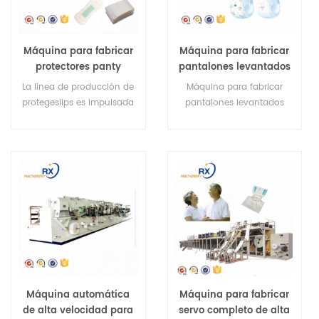
Máquina para fabricar
Máquina para fabricar
protectores panty
pantalones levantados
ultradelgados y
para bebés con
La línea de producción de
Máquina para fabricar
económicos para
servoconducción
protegeslips es impulsada
pantalones levantados
dama a la venta
barata con alta
por servomotores, que
para bebés con
velocidad
pueden controlar el
servoconducción con
sistema de
alta velocidad
accionamiento con
mayor precisión
Máquina automática
Máquina para fabricar
de alta velocidad para
servo completo de alta