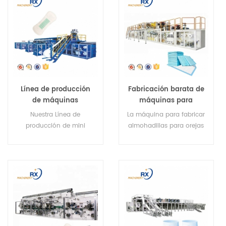
Línea de producción
Fabricación barata de
de máquinas
máquinas para
protectoras de bragas
fabricar almohadillas
Nuestra Línea de
La máquina para fabricar
sanitarias mini
para hospitales en
producción de mini
almohadillas para orejas
baratas
China
máquinas protectoras de
puede fabricar
bragas sanitarias es
almohadillas para
adecuada para fabricar
hospitales y almohadillas
tipos de formas de
para mascotas en una
protectores diarios con
sola máquina
diferentes materias
primas.